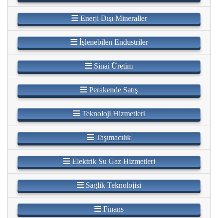
Enerji Dışı Mineraller
İşlenebilen Endustriler
Sinai Üretim
Perakende Satış
Teknoloji Hizmetleri
Taşımacılık
Elektrik Su Gaz Hizmetleri
Saglik Teknolojisi
Finans