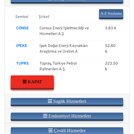
A-Z Sıralama
Sembol
Şirket
Fiyat
CONSE
Consus Enerji İşletmeciliği ve
3.83 ₺
Hizmetleri A.Ş
IPEKE
İpek Doğal Enerji Kaynakları
52.80
Araştırma ve Üretim A
₺
TUPRS
Tüpraş, Türkiye Petrol
223.50
Rafinerileri A.Ş.
₺
KAPAT
Saglik Hizmetleri
Endustriyel Hizmetleri
Çesitli Hizmetler