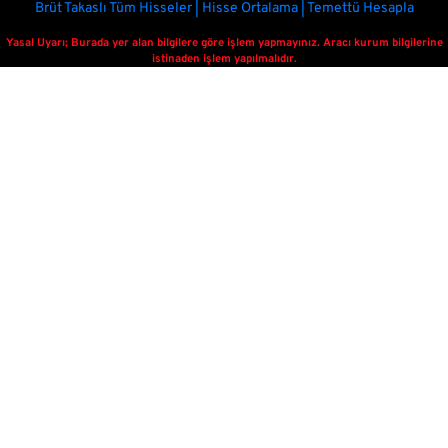
Brüt Takaslı Tüm Hisseler | Hisse Ortalama | Temettü Hesapla
Yasal Uyarı; Burada yer alan bilgilere göre işlem yapmayınız. Aracı kurum bilgilerine
istinaden işlem yapılmalıdır.