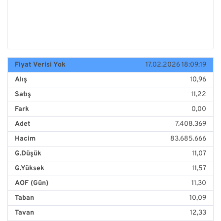
Fiyat Verisi Yok
17.02.2026 18:09:19
Alış
10,96
Satış
11,22
Fark
0,00
Adet
7.408.369
Hacim
83.685.666
G.Düşük
11,07
G.Yüksek
11,57
AOF (Gün)
11,30
Taban
10,09
Tavan
12,33