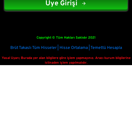
Üye Girişi
Copyright © Tüm Hakları Saklıdır 2021
Brüt Takaslı Tüm Hisseler | Hisse Ortalama | Temettü Hesapla
Yasal Uyarı; Burada yer alan bilgilere göre işlem yapmayınız. Aracı kurum bilgilerine
istinaden işlem yapılmalıdır.