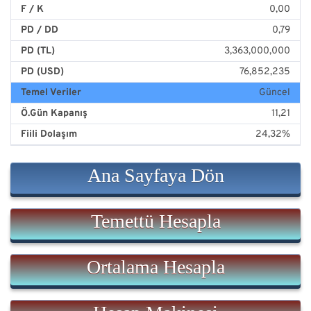
F / K
0,00
PD / DD
0,79
PD (TL)
3,363,000,000
PD (USD)
76,852,235
Temel Veriler
Güncel
Ö.Gün Kapanış
11,21
Fiili Dolaşım
24,32%
Ana Sayfaya Dön
Temettü Hesapla
Ortalama Hesapla