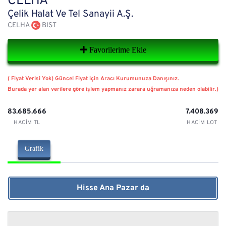
CELHA
Çelik Halat Ve Tel Sanayii A.Ş.
CELHA
BIST
Favorilerime Ekle
( Fiyat Verisi Yok) Güncel Fiyat için Aracı Kurumunuza Danışınız.
Burada yer alan verilere göre işlem yapmanız zarara uğramanıza neden olabilir.)
83.685.666
7.408.369
HACIM TL
HACIM LOT
Grafik
Hisse Ana Pazar da