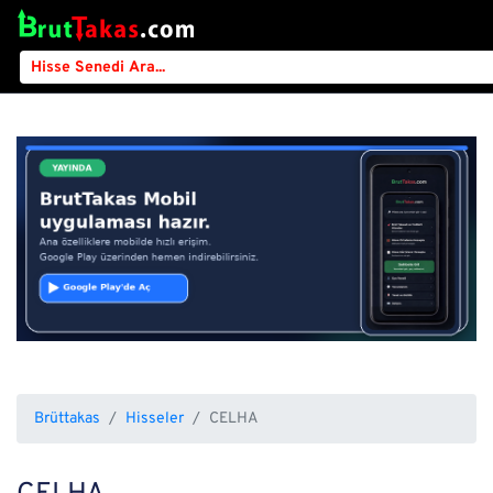
Brüttakas
Hisseler
CELHA