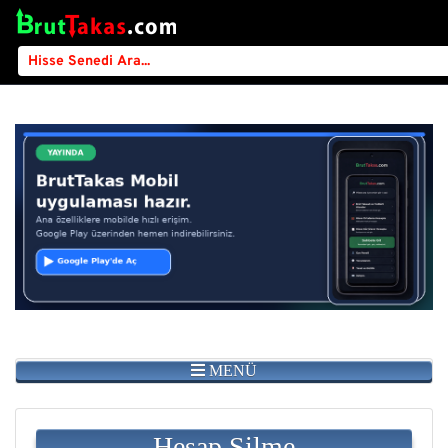
MENÜ
Hesap Silme