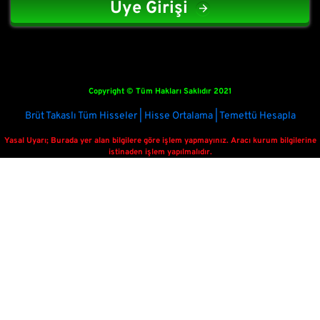
Üye Girişi
Copyright © Tüm Hakları Saklıdır 2021
Brüt Takaslı Tüm Hisseler | Hisse Ortalama | Temettü Hesapla
Yasal Uyarı; Burada yer alan bilgilere göre işlem yapmayınız. Aracı kurum bilgilerine
istinaden işlem yapılmalıdır.