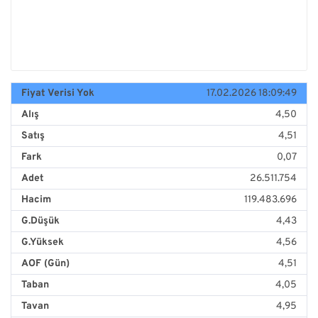
Fiyat Verisi Yok
17.02.2026 18:09:49
Alış
4,50
Satış
4,51
Fark
0,07
Adet
26.511.754
Hacim
119.483.696
G.Düşük
4,43
G.Yüksek
4,56
AOF (Gün)
4,51
Taban
4,05
Tavan
4,95