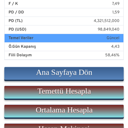
F / K
7,49
PD / DD
1,59
PD (TL)
4,321,512,000
PD (USD)
98,849,040
Temel Veriler
Güncel
Ö.Gün Kapanış
4,43
Fiili Dolaşım
58,46%
Ana Sayfaya Dön
Temettü Hesapla
Ortalama Hesapla