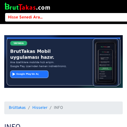
Brüttakas
Hisseler
INFO