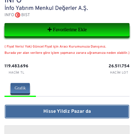
INFO
İnfo Yatırım Menkul Değerler A.Ş.
INFO
BIST
Favorilerime Ekle
( Fiyat Verisi Yok) Güncel Fiyat için Aracı Kurumunuza Danışınız.
Burada yer alan verilere göre işlem yapmanız zarara uğramanıza neden olabilir.)
119.483.696
26.511.754
HACIM TL
HACIM LOT
Grafik
Hisse Yildiz Pazar da