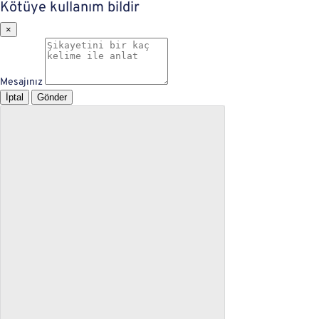
Kötüye kullanım bildir
×
Mesajınız
İptal
Gönder