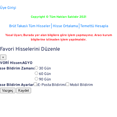
Üye Girişi
Copyright © Tüm Hakları Saklıdır 2021
Brüt Takaslı Tüm Hisseler | Hisse Ortalama | Temettü Hesapla
Yasal Uyarı; Burada yer alan bilgilere göre işlem yapmayınız. Aracı kurum
bilgilerine istinaden işlem yapılmalıdır.
Favori Hisselerini Düzenle
×
VORİ Hissen:
AGYO
sse Bildirim Zamanı:
30 Gün
60 Gün
90 Gün
sse Bildirim Ayarların:
E-Posta Bildirimi
Mobil Bildirim
Vazgeç
Kaydet