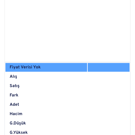
Fiyat Verisi Yok
Alış
Satış
Fark
Adet
Hacim
G.Düşük
G.Yüksek