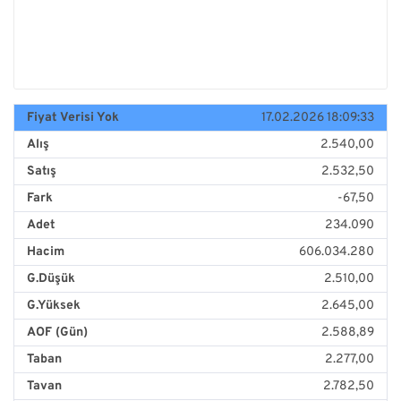
Fiyat Verisi Yok
17.02.2026 18:09:33
Alış
2.540,00
Satış
2.532,50
Fark
-67,50
Adet
234.090
Hacim
606.034.280
G.Düşük
2.510,00
G.Yüksek
2.645,00
AOF (Gün)
2.588,89
Taban
2.277,00
Tavan
2.782,50