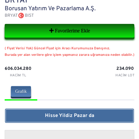
BRYAT
Borusan Yatırım Ve Pazarlama A.Ş.
BRYAT
BIST
Favorilerime Ekle
( Fiyat Verisi Yok) Güncel Fiyat için Aracı Kurumunuza Danışınız.
Burada yer alan verilere göre işlem yapmanız zarara uğramanıza neden olabilir.)
606.034.280
234.090
HACIM TL
HACIM LOT
Grafik
Hisse Yildiz Pazar da