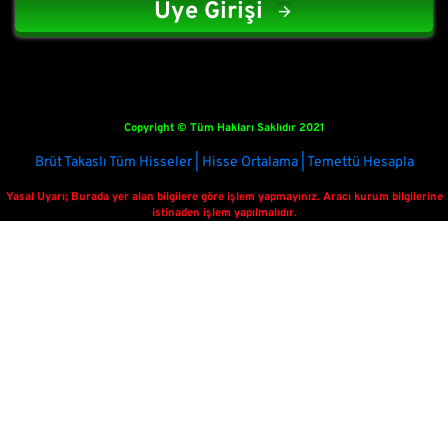
Üye Girişi
Copyright © Tüm Hakları Saklıdır 2021
Brüt Takaslı Tüm Hisseler | Hisse Ortalama | Temettü Hesapla
Yasal Uyarı; Burada yer alan bilgilere göre işlem yapmayınız. Aracı kurum bilgilerine
istinaden işlem yapılmalıdır.