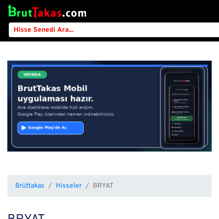
Brüttakas
Hisseler
BRYAT