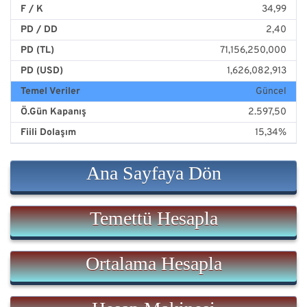
F / K
34,99
PD / DD
2,40
PD (TL)
71,156,250,000
PD (USD)
1,626,082,913
Temel Veriler
Güncel
Ö.Gün Kapanış
2.597,50
Fiili Dolaşım
15,34%
Ana Sayfaya Dön
Temettü Hesapla
Ortalama Hesapla