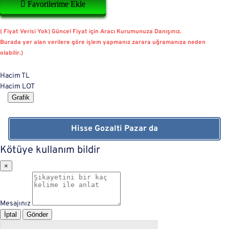
Favorilerime Ekle
( Fiyat Verisi Yok) Güncel Fiyat için Aracı Kurumunuza Danışınız.
Burada yer alan verilere göre işlem yapmanız zarara uğramanıza neden
olabilir.)
Hacim TL
Hacim LOT
Grafik
Hisse Gozalti Pazar da
Kötüye kullanım bildir
×
Mesajınız
İptal
Gönder