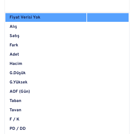
Fiyat Verisi Yok
Alış
Satış
Fark
Adet
Hacim
G.Düşük
G.Yüksek
AOF (Gün)
Taban
Tavan
F / K
PD / DD