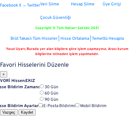
Veri Silme
Hesap Silme
Üye Girişi
Facebook
X → Twitter
Çocuk Güvenliği
Copyright © Tüm Hakları Saklıdır 2021
Brüt Takaslı Tüm Hisseler | Hisse Ortalama | Temettü Hesapla
Yasal Uyarı; Burada yer alan bilgilere göre işlem yapmayınız. Aracı kurum
bilgilerine istinaden işlem yapılmalıdır.
Favori Hisselerini Düzenle
×
VORİ Hissen:
EKIZ
sse Bildirim Zamanı:
30 Gün
60 Gün
90 Gün
sse Bildirim Ayarların:
E-Posta Bildirimi
Mobil Bildirim
Vazgeç
Kaydet