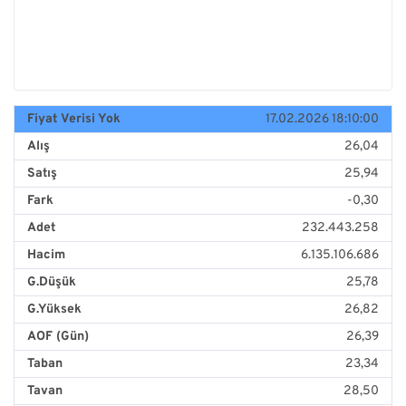
Fiyat Verisi Yok
17.02.2026 18:10:00
Alış
26,04
Satış
25,94
Fark
-0,30
Adet
232.443.258
Hacim
6.135.106.686
G.Düşük
25,78
G.Yüksek
26,82
AOF (Gün)
26,39
Taban
23,34
Tavan
28,50