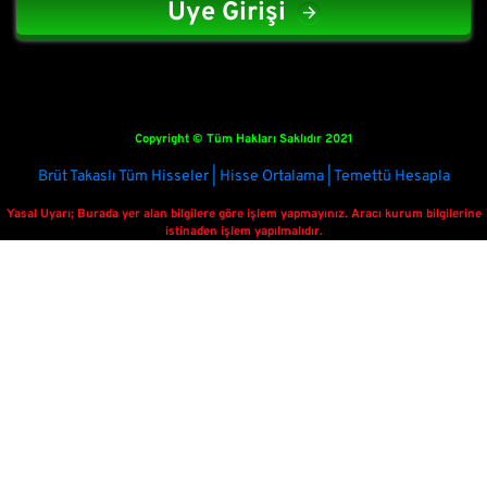
Üye Girişi
Copyright © Tüm Hakları Saklıdır 2021
Brüt Takaslı Tüm Hisseler | Hisse Ortalama | Temettü Hesapla
Yasal Uyarı; Burada yer alan bilgilere göre işlem yapmayınız. Aracı kurum bilgilerine
istinaden işlem yapılmalıdır.