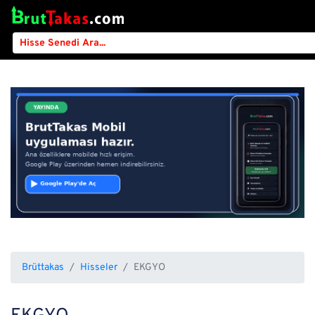
Brüttakas
Hisseler
EKGYO