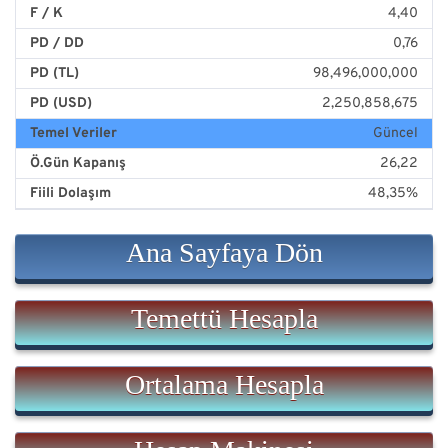
F / K
4,40
PD / DD
0,76
PD (TL)
98,496,000,000
PD (USD)
2,250,858,675
Temel Veriler
Güncel
Ö.Gün Kapanış
26,22
Fiili Dolaşım
48,35%
Ana Sayfaya Dön
Temettü Hesapla
Ortalama Hesapla