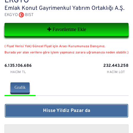
EKGYO
Emlak Konut Gayrimenkul Yatırım Ortaklığı A.Ş.
EKGYO
BIST
Favorilerime Ekle
( Fiyat Verisi Yok) Güncel Fiyat için Aracı Kurumunuza Danışınız.
Burada yer alan verilere göre işlem yapmanız zarara uğramanıza neden olabilir.)
6.135.106.686
232.443.258
HACIM TL
HACIM LOT
Grafik
Hisse Yildiz Pazar da