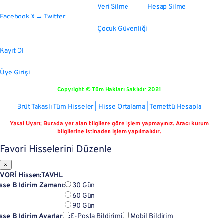
Sosyal Medya
Veri Silme
Hesap Silme
Facebook
X → Twitter
Çocuk Güvenliği
Kayıt Ol
Üye Girişi
Copyright © Tüm Hakları Saklıdır 2021
Brüt Takaslı Tüm Hisseler | Hisse Ortalama | Temettü Hesapla
Yasal Uyarı; Burada yer alan bilgilere göre işlem yapmayınız. Aracı kurum
bilgilerine istinaden işlem yapılmalıdır.
Favori Hisselerini Düzenle
×
VORİ Hissen:
TAVHL
sse Bildirim Zamanı:
30 Gün
60 Gün
90 Gün
sse Bildirim Ayarların:
E-Posta Bildirimi
Mobil Bildirim