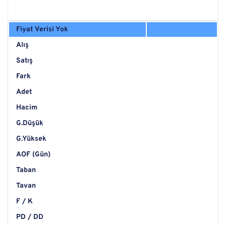
Fiyat Verisi Yok
Alış
Satış
Fark
Adet
Hacim
G.Düşük
G.Yüksek
AOF (Gün)
Taban
Tavan
F / K
PD / DD