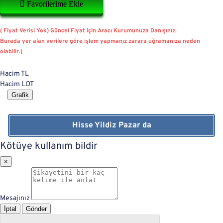
Favorilerime Ekle
( Fiyat Verisi Yok) Güncel Fiyat için Aracı Kurumunuza Danışınız.
Burada yer alan verilere göre işlem yapmanız zarara uğramanıza neden
olabilir.)
Hacim TL
Hacim LOT
Grafik
Hisse Yildiz Pazar da
Kötüye kullanım bildir
×
Mesajınız
İptal
Gönder