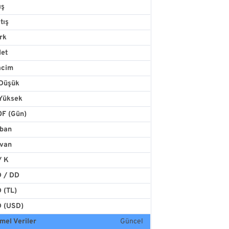
ış
tış
rk
det
acim
Düşük
Yüksek
F (Gün)
ban
van
/ K
 / DD
 (TL)
 (USD)
mel Veriler
Güncel