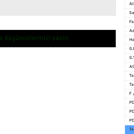
Al
Sa
Fa
A
a düşüncelerinizi yazın.
H
G.
G.
AO
Ta
Ta
F 
PD
PD
PD
Te