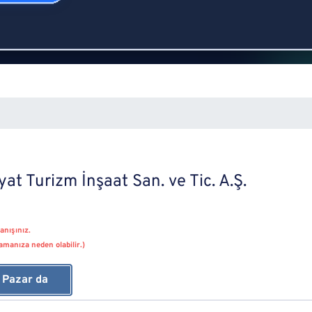
at Turizm İnşaat San. ve Tic. A.Ş.
anışınız.
amanıza neden olabilir.)
z Pazar da