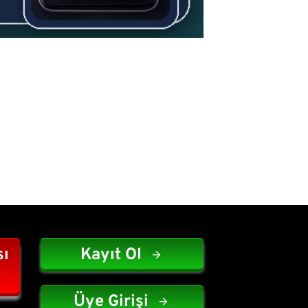
sı
Kayıt Ol
Üye Girişi