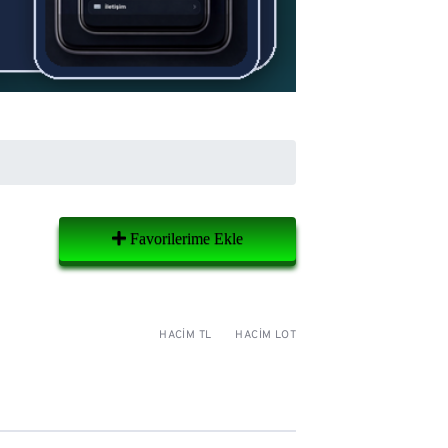
Favorilerime Ekle
HACIM TL
HACIM LOT