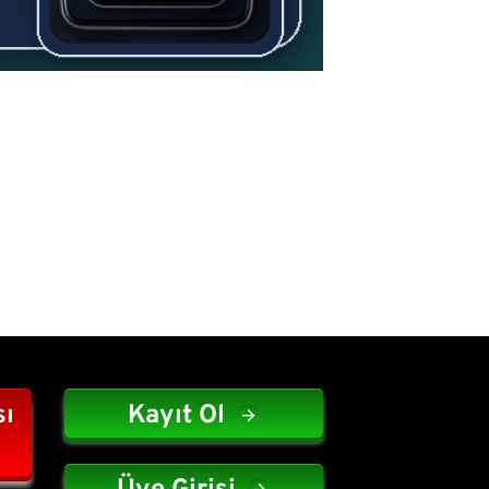
sı
Kayıt Ol