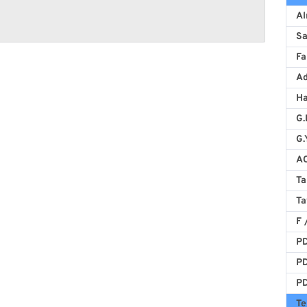
Al
Sa
Fa
A
H
G.
G.
AO
Ta
Ta
F 
PD
PD
PD
Te