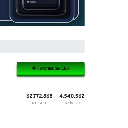
Favorilerime Ekle
62.772.868
4.540.562
HACIM TL
HACIM LOT