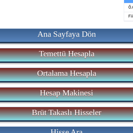
Ö.
Fi
Ana Sayfaya Dön
Temettü Hesapla
Ortalama Hesapla
Hesap Makinesi
Brüt Takaslı Hisseler
Hisse Ara