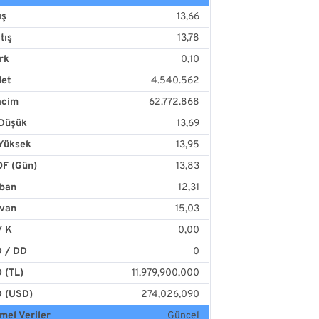
ış
13,66
tış
13,78
rk
0,10
det
4.540.562
acim
62.772.868
Düşük
13,69
Yüksek
13,95
F (Gün)
13,83
ban
12,31
van
15,03
/ K
0,00
 / DD
0
 (TL)
11,979,900,000
 (USD)
274,026,090
mel Veriler
Güncel