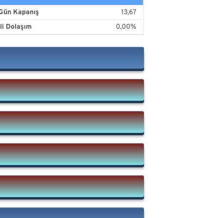
Gün Kapanış
13,67
ili Dolaşım
0,00%