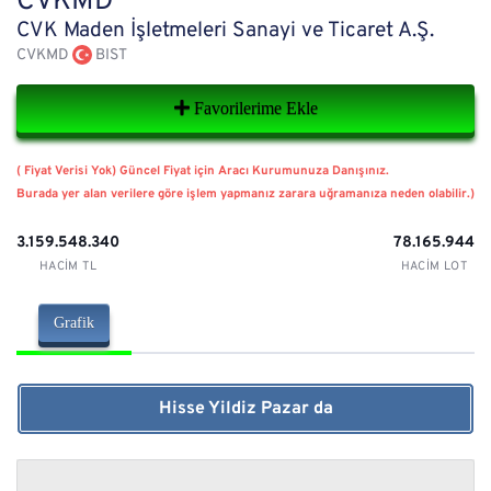
CVKMD
CVK Maden İşletmeleri Sanayi ve Ticaret A.Ş.
CVKMD
BIST
Favorilerime Ekle
( Fiyat Verisi Yok) Güncel Fiyat için Aracı Kurumunuza Danışınız.
Burada yer alan verilere göre işlem yapmanız zarara uğramanıza neden olabilir.)
3.159.548.340
78.165.944
HACIM TL
HACIM LOT
Grafik
Hisse Yildiz Pazar da