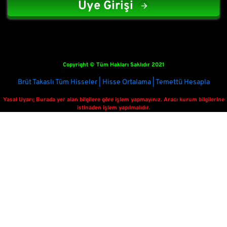
Üye Girişi
Copyright © Tüm Hakları Saklıdır 2021
Brüt Takaslı Tüm Hisseler | Hisse Ortalama | Temettü Hesapla
Yasal Uyarı; Burada yer alan bilgilere göre işlem yapmayınız. Aracı kurum bilgilerine
istinaden işlem yapılmalıdır.