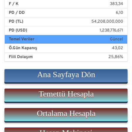
F / K
383,34
PD / DD
6,10
PD (TL)
54,208,000,000
PD (USD)
1,238,776,671
Temel Veriler
Güncel
Ö.Gün Kapanış
43,02
Fiili Dolaşım
25,86%
Ana Sayfaya Dön
Temettü Hesapla
Ortalama Hesapla