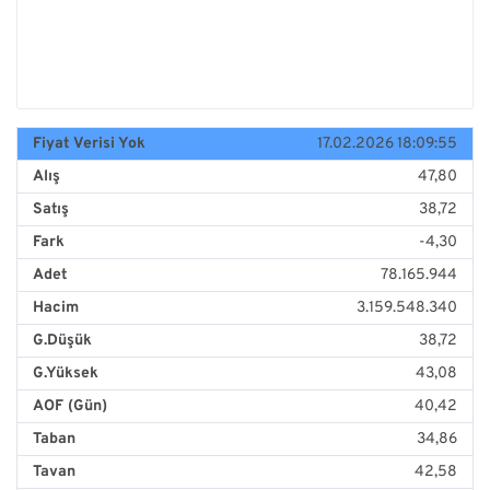
Fiyat Verisi Yok
17.02.2026 18:09:55
Alış
47,80
Satış
38,72
Fark
-4,30
Adet
78.165.944
Hacim
3.159.548.340
G.Düşük
38,72
G.Yüksek
43,08
AOF (Gün)
40,42
Taban
34,86
Tavan
42,58