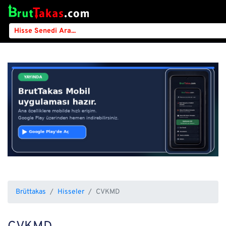
Brüttakas
Hisseler
CVKMD