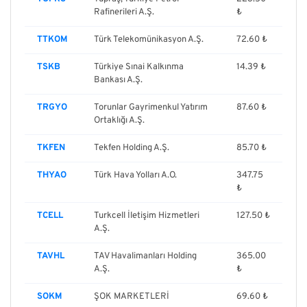
Rafinerileri A.Ş.
₺
TTKOM
Türk Telekomünikasyon A.Ş.
72.60 ₺
TSKB
Türkiye Sınai Kalkınma
14.39 ₺
Bankası A.Ş.
TRGYO
Torunlar Gayrimenkul Yatırım
87.60 ₺
Ortaklığı A.Ş.
TKFEN
Tekfen Holding A.Ş.
85.70 ₺
THYAO
Türk Hava Yolları A.O.
347.75
₺
TCELL
Turkcell İletişim Hizmetleri
127.50 ₺
A.Ş.
TAVHL
TAV Havalimanları Holding
365.00
A.Ş.
₺
SOKM
ŞOK MARKETLERİ
69.60 ₺