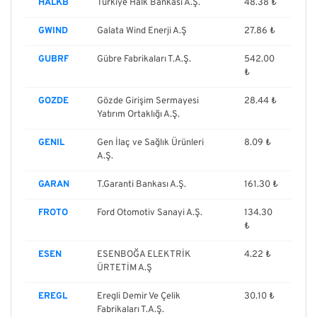
HALKB
Türkiye Halk Bankası A.Ş.
48.38 ₺
GWIND
Galata Wind Enerji A.Ş
27.86 ₺
GUBRF
Gübre Fabrikaları T.A.Ş.
542.00
₺
GOZDE
Gözde Girişim Sermayesi
28.44 ₺
Yatırım Ortaklığı A.Ş.
GENIL
Gen İlaç ve Sağlık Ürünleri
8.09 ₺
A.Ş.
GARAN
T.Garanti Bankası A.Ş.
161.30 ₺
FROTO
Ford Otomotiv Sanayi A.Ş.
134.30
₺
ESEN
ESENBOĞA ELEKTRİK
4.22 ₺
ÜRTETİM A.Ş
EREGL
Eregli Demir Ve Çelik
30.10 ₺
Fabrikaları T.A.Ş.