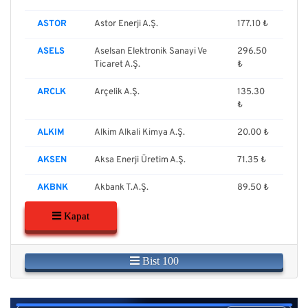
ASTOR
Astor Enerji A.Ş.
177.10 ₺
ASELS
Aselsan Elektronik Sanayi Ve
296.50
Ticaret A.Ş.
₺
ARCLK
Arçelik A.Ş.
135.30
₺
ALKIM
Alkim Alkali Kimya A.Ş.
20.00 ₺
AKSEN
Aksa Enerji Üretim A.Ş.
71.35 ₺
AKBNK
Akbank T.A.Ş.
89.50 ₺
Kapat
Bist 100