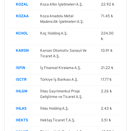
KOZAL
Koza Altın İşletmeleri A.Ş.
22.92 ₺
KOZAA
Koza Anadolu Metal
71.45 ₺
Madencilik İşletmeleri A.Ş.
KCHOL
Koç Holding A.Ş.
224.00
₺
KARSN
Karsan Otomotiv Sanayii Ve
10.91 ₺
Ticaret A.Ş.
ISFIN
İş Finansal Kiralama A.Ş.
21.22 ₺
ISCTR
Türkiye İş Bankası A.Ş.
17.77 ₺
IHLGM
İhlas Gayrimenkul Proje
2.26 ₺
Geliştirme ve Ticaret A.Ş.
IHLAS
İhlas Holding A.Ş.
2.43 ₺
HEKTS
Hektaş Ticaret T.A.Ş.
3.51 ₺