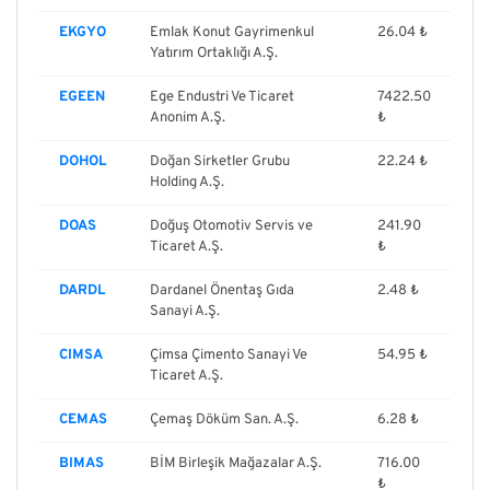
EKGYO
Emlak Konut Gayrimenkul
26.04 ₺
Yatırım Ortaklığı A.Ş.
EGEEN
Ege Endustri Ve Ticaret
7422.50
Anonim A.Ş.
₺
DOHOL
Doğan Sirketler Grubu
22.24 ₺
Holding A.Ş.
DOAS
Doğuş Otomotiv Servis ve
241.90
Ticaret A.Ş.
₺
DARDL
Dardanel Önentaş Gıda
2.48 ₺
Sanayi A.Ş.
CIMSA
Çimsa Çimento Sanayi Ve
54.95 ₺
Ticaret A.Ş.
CEMAS
Çemaş Döküm San. A.Ş.
6.28 ₺
BIMAS
BİM Birleşik Mağazalar A.Ş.
716.00
₺