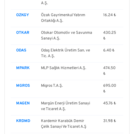
A.Ş.
OZKGY
Özak Gayrimenkul Yatırım
16.24 ₺
Ortaklığı A.Ş.
OTKAR
Otokar Otomotiv ve Savunma
430.25
Sanayi A.Ş.
₺
ODAS
Odaş Elektrik Üretim San. ve
6.40 ₺
Tic. A.Ş.
MPARK
MLP Sağlık Hizmetleri A.Ş.
474.50
₺
MGROS
Migros T.A.Ş.
695.00
₺
MAGEN
Margün Enerji Üretim Sanayi
45.76 ₺
ve Ticaret A.Ş.
KRDMD
Kardemir Karabük Demir
31.98 ₺
Çelik Sanayi Ve Ticaret A.Ş