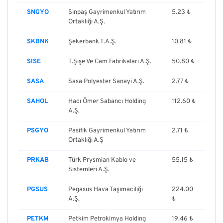
SNGYO
Sinpaş Gayrimenkul Yatırım
5.23 ₺
Ortaklığı A.Ş.
SKBNK
Şekerbank T.A.Ş.
10.81 ₺
SISE
T.Şişe Ve Cam Fabrikaları A.Ş.
50.80 ₺
SASA
Sasa Polyester Sanayi A.Ş.
2.77 ₺
SAHOL
Hacı Ömer Sabancı Holding
112.60 ₺
A.Ş.
PSGYO
Pasifik Gayrimenkul Yatırım
2.71 ₺
Ortaklığı A.Ş
PRKAB
Türk Prysmian Kablo ve
55.15 ₺
Sistemleri A.Ş.
PGSUS
Pegasus Hava Taşımacılığı
224.00
A.Ş.
₺
PETKM
Petkim Petrokimya Holding
19.46 ₺