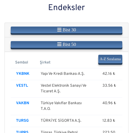
Endeksler
Bist 30
Bist 50
A-Z Sıralama
Sembol
Şirket
Fiyat
YKBNK
Yapı Ve Kredi Bankası A.Ş.
42.16 ₺
VESTL
Vestel Elektronik Sanayi Ve
33.56 ₺
Ticaret A.Ş.
VAKBN
Türkiye Vakıflar Bankası
40.96 ₺
T.A.O.
TURSG
TÜRKİYE SİGORTA A.Ş.
12.83 ₺
TUPRS
Tüpraş, Türkiye Petrol
223.50