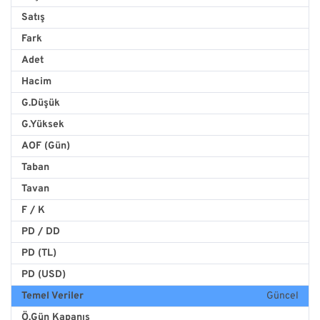
Satış
Fark
Adet
Hacim
G.Düşük
G.Yüksek
AOF (Gün)
Taban
Tavan
F / K
PD / DD
PD (TL)
PD (USD)
Temel Veriler
Güncel
Ö.Gün Kapanış