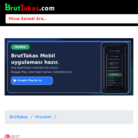
Brüttakas
Hisseler
BIST