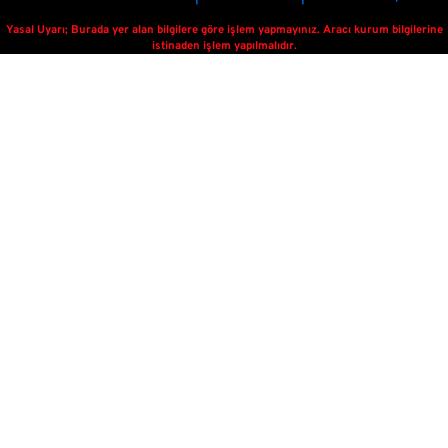
Yasal Uyarı; Burada yer alan bilgilere göre işlem yapmayınız. Aracı kurum bilgilerine
istinaden işlem yapılmalıdır.